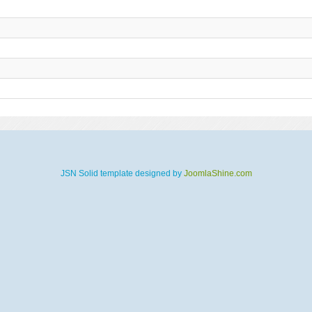
JSN Solid template designed by
JoomlaShine.com