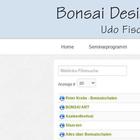
Home
Seminarprogramm
COM_WEBLINKS__FILTER_LAB
Versteckt
Anzeige #
Peter Krebs - Bonsaischalen
BONSAI ART
Azaleenfestival
Shun-ten
Alles über Bonsaischalen